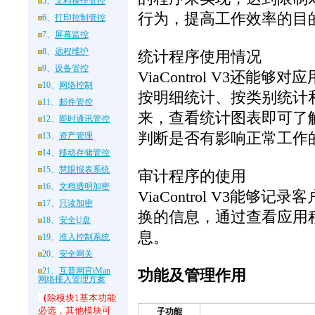
5、
文档操作管控
行为，提高工作效率的目
6、
打印控制管控
7、
屏幕监控
8、
远程维护
统计程序使用情况
9、
设备管控
ViaControl V3
10、
网络控制
按明细统计、按类别统计
11、
邮件管控
来，查看统计图表即可了
12、
即时通讯管控
判断是否有影响正常工作
13、
资产管理
14、
移动存储管控
15、
慧眼报表系统
审计程序的使用
16、
文档透明加密
ViaControl V3
17、
只读加密
换的信息，通过查看应用
18、
安全U盘
息。
19、
准入控制系统
20、
安全网关
21、
互普网官iMan
功能及管理作用
网络接入管理方案
（
除模块1基本功能
必选，其他模块可
子功能