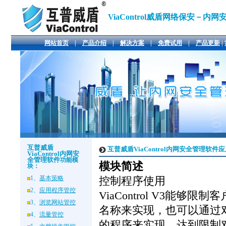
ViaControl
威盾网络保安－内网
网站首页
|
产品介绍
|
解决方案
|
免费试用
|
产品更新
|
互普威盾
互普威盾ViaControl
内网安全管理软件
应
ViaControl
内网安
全管理软件
功能模
模块简述
块：
1、
基本策略
控制程序使用
2、
应用程序管控
ViaControl V3
3、
浏览网站管控
名称来实现，也可以通过
4、
流量管控
的程序来实现，达到限制